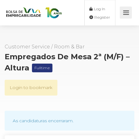
Log In
Register
Customer Service
/
Room & Bar
Empregados De Mesa 2ª (M/F) –
Altura
Fulltime
Login to bookmark
As candidaturas encerraram.