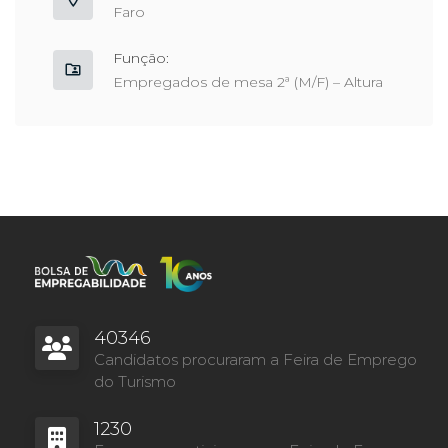
Faro
Função:
Empregados de mesa 2ª (M/F) – Altura
40346
Candidatos procuraram a Feira de Emprego
do Turismo
1230