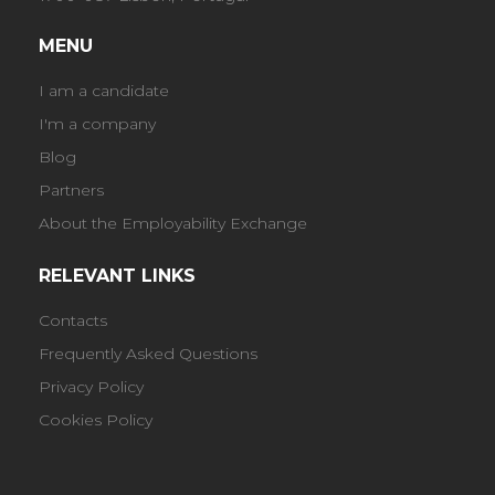
MENU
I am a candidate
I'm a company
Blog
Partners
About the Employability Exchange
RELEVANT LINKS
Contacts
Frequently Asked Questions
Privacy Policy
Cookies Policy