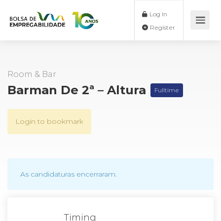
Log In
Register
Room & Bar
Barman De 2ª – Altura
Fulltime
Login to bookmark
As candidaturas encerraram.
Timing