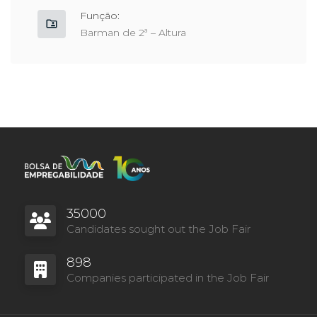
Função:
Barman de 2ª – Altura
35000
Candidates sought out the Job Fair
898
Companies participated in the Job Fair