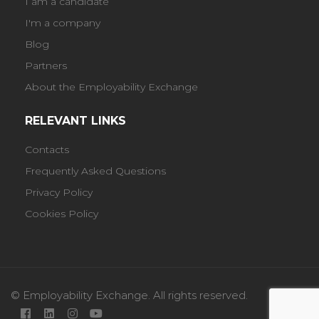
I am a candidate
I'm a company
Blog
Partners
About the Employability Exchange
RELEVANT LINKS
Contacts
Frequently Asked Questions
Privacy Policy
Cookies Policy
© Employability Exchange. All rights reserved.