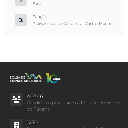
Faro
Função:
Polivalentes de Andares – Castro Marim
40346
Candidatos procuraram a Feira de Emprego
do Turismo
1230