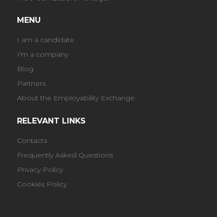
MENU
I am a candidate
I'm a company
Blog
Partners
About the Employability Exchange
RELEVANT LINKS
Contacts
Frequently Asked Questions
Privacy Policy
Cookies Policy