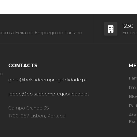
1230
aram a Feira de Emprego do Turismo
Empres
CONTACTS
ME
ão
I a
geral@bolsadeempregabilidade.pt
I'm
jobbe@bolsadeempregabilidade.pt
Blo
Par
Campo Grande 35
Abo
1700-087 Lisbon, Portugal
Exc