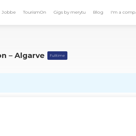
Jobbe
TourismOn
Gigs by merytu
Blog
I'm a comp
n – Algarve
Fulltime