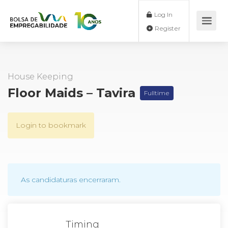
Log In
Register
House Keeping
Floor Maids – Tavira
Fulltime
Login to bookmark
As candidaturas encerraram.
Timing