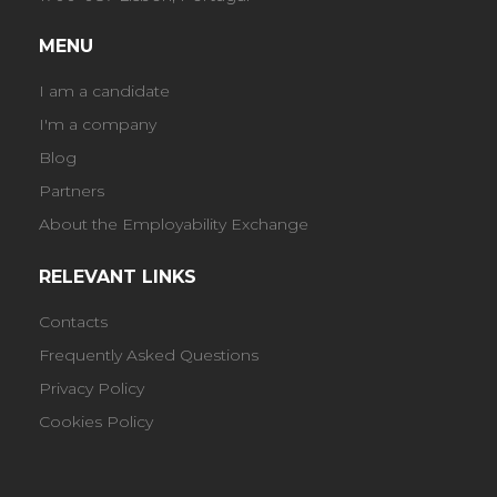
MENU
I am a candidate
I'm a company
Blog
Partners
About the Employability Exchange
RELEVANT LINKS
Contacts
Frequently Asked Questions
Privacy Policy
Cookies Policy