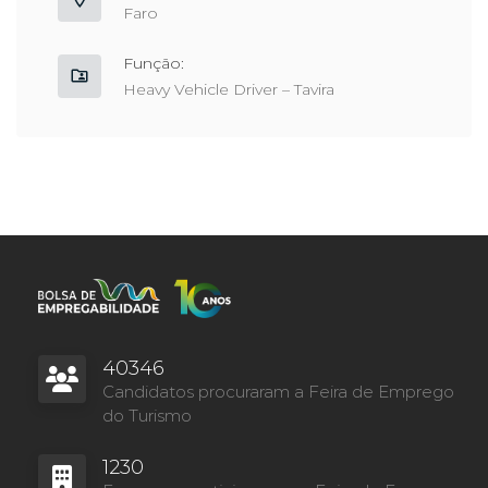
Faro
Função:
Heavy Vehicle Driver – Tavira
40346
Candidatos procuraram a Feira de Emprego
do Turismo
1230