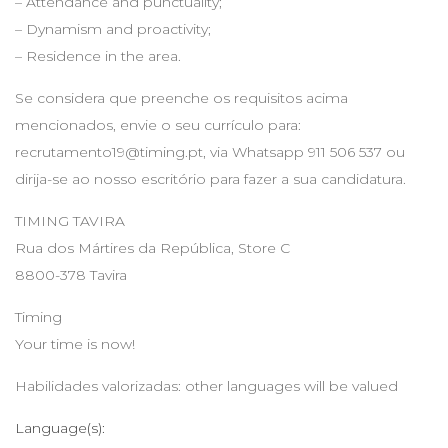
– Attendance and punctuality;
– Dynamism and proactivity;
– Residence in the area.
Se considera que preenche os requisitos acima
mencionados, envie o seu currículo para:
recrutamento19@timing.pt
, via Whatsapp 911 506 537 ou
dirija-se ao nosso escritório para fazer a sua candidatura.
TIMING TAVIRA
Rua dos Mártires da República, Store C
8800-378 Tavira
Timing
Your time is now!
Habilidades valorizadas: other languages will be valued
Language(s):