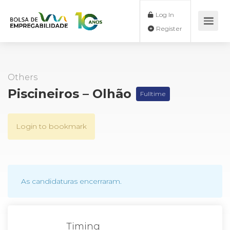
Log In
Register
Others
Piscineiros – Olhão
Fulltime
Login to bookmark
As candidaturas encerraram.
Timing