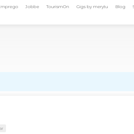
 Emprego
Jobbe
TourismOn
Gigs by merytu
Blog
ar