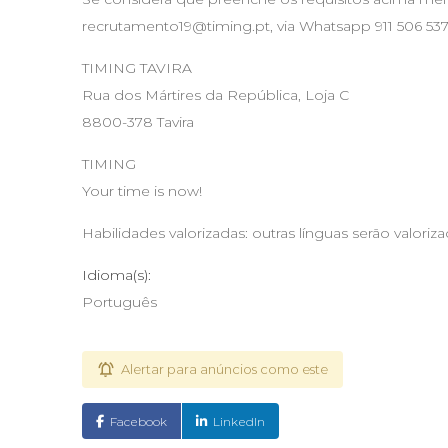
recrutamento19@timing.pt
, via Whatsapp 911 506 537
TIMING TAVIRA
Rua dos Mártires da República, Loja C
8800-378 Tavira
TIMING
Your time is now!
Habilidades valorizadas: outras línguas serão valoriz
Idioma(s):
Português
Alertar para anúncios como este
Facebook
LinkedIn