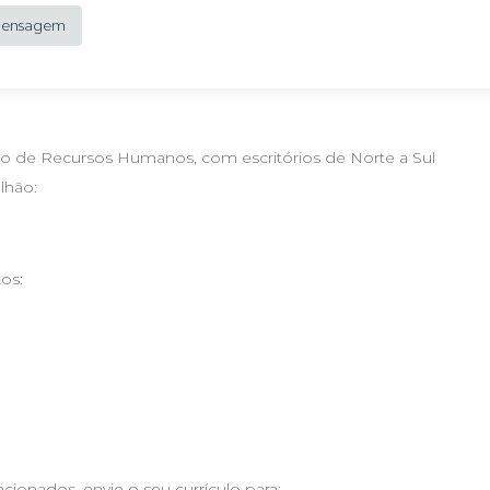
 Mensagem
o de Recursos Humanos, com escritórios de Norte a Sul
lhão:
os:
ionados, envie o seu currículo para: