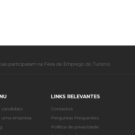
as participaram na Feira de Emprego do Turismo
NU
LINKS RELEVANTES
 candidato
Contactos
 uma empresa
Perguntas Frequentes
g
Política de privacidade