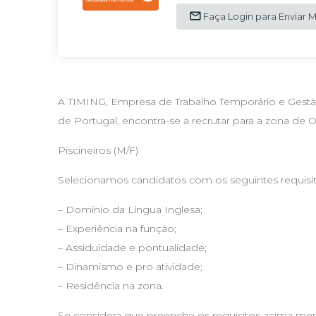
Faça Login para Enviar
A TIMING, Empresa de Trabalho Temporário e Gestã
de Portugal, encontra-se a recrutar para a zona de O
Piscineiros (M/F)
Selecionamos candidatos com os seguintes requisit
– Domínio da Língua Inglesa;
– Experiência na função;
– Assiduidade e pontualidade;
– Dinamismo e pro atividade;
– Residência na zona.
Se considera que preenche os requisitos acima menc