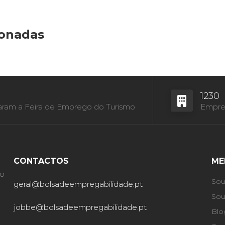
ionadas
1230
aram a Feira de Emprego do Turismo
Empres
CONTACTOS
ME
ão
Sou
geral@bolsadeempregabilidade.pt
Sou
jobbe@bolsadeempregabilidade.pt
Blo