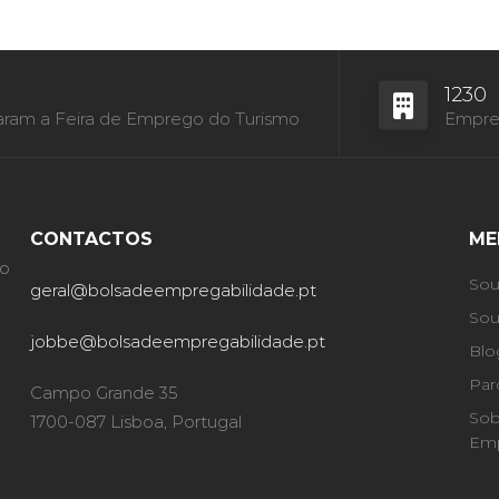
1230
aram a Feira de Emprego do Turismo
Empres
CONTACTOS
ME
ão
Sou
geral@bolsadeempregabilidade.pt
Sou
jobbe@bolsadeempregabilidade.pt
Blo
Par
Campo Grande 35
Sob
1700-087 Lisboa, Portugal
Emp