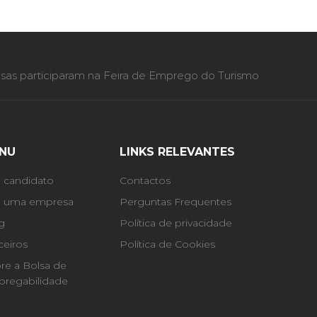
as participaram na Feira de Emprego do Turismo
NU
LINKS RELEVANTES
 candidato
Contactos
 uma empresa
Perguntas Frequentes
g
Política de privacidade
ceiros
Política de Cookies
re a Bolsa de
regabilidade