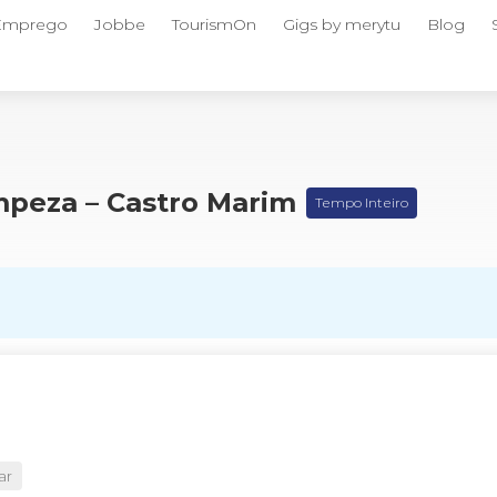
 Emprego
Jobbe
TourismOn
Gigs by merytu
Blog
peza – Castro Marim
Tempo Inteiro
ar