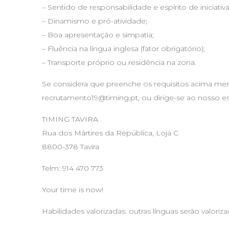
– Sentido de responsabilidade e espírito de iniciativa
– Dinamismo e pró-atividade;
– Boa apresentação e simpatia;
– Fluência na língua inglesa (fator obrigatório);
– Transporte próprio ou residência na zona.
Se considera que preenche os requisitos acima menc
recrutamento19@timing.pt
, ou dirige-se ao nosso es
TIMING TAVIRA
Rua dos Mártires da República, Loja C
8800-378 Tavira
Telm: 914 470 773
Your time is now!
Habilidades valorizadas: outras línguas serão valoriz