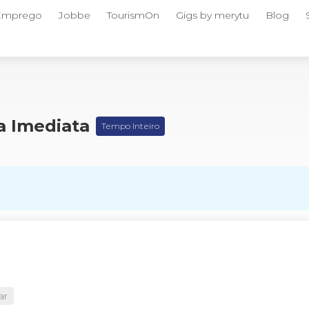
 Emprego
Jobbe
TourismOn
Gigs by merytu
Blog
da Imediata
Tempo Inteiro
ar