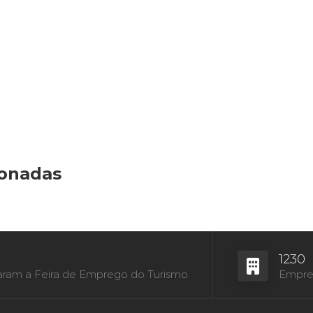
ionadas
1230
aram a Feira de Emprego do Turismo
Empres