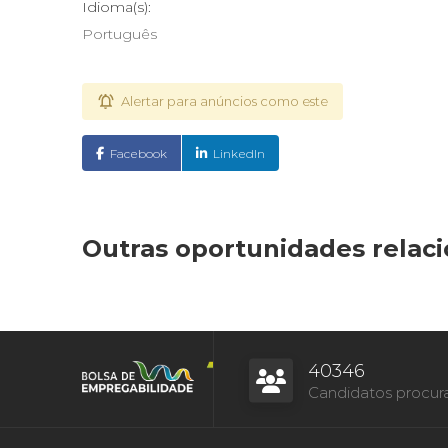
Idioma(s):
Português
Alertar para anúncios como este
Facebook
LinkedIn
Outras oportunidades relac
40346
Candidatos procur