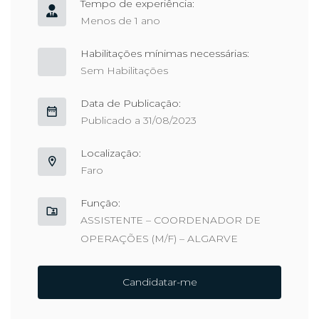
Tempo de experiência:
Menos de 1 ano
Habilitações mínimas necessárias:
Sem Habilitações
Data de Publicação:
Publicado a 31/08/2023
Localização:
Faro
Função:
ASSISTENTE – COORDENADOR DE
OPERAÇÕES (M/F) – ALGARVE
Candidatar-me