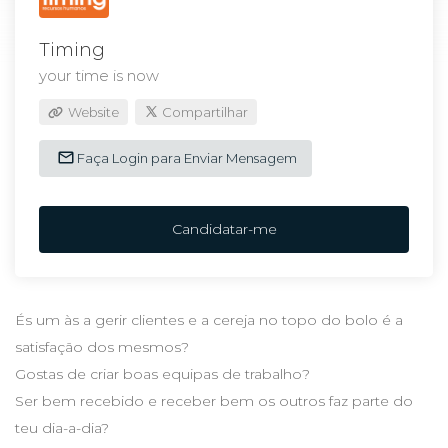
Timing
your time is now
Website
Compartilhar
Faça Login para Enviar Mensagem
Candidatar-me
És um às a gerir clientes e a cereja no topo do bolo é a
satisfação dos mesmos?
Gostas de criar boas equipas de trabalho?
Ser bem recebido e receber bem os outros faz parte do
teu dia-a-dia?