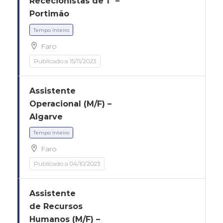
Rececionistas de 1ª –
Portimão
Faro
Publicado a 15/11/2023
Tempo Inteiro
Assistente
Operacional (M/F) –
Algarve
Faro
Publicado a 04/10/2023
Assistente
Tempo Inteiro
de Recursos
Humanos (M/F) –