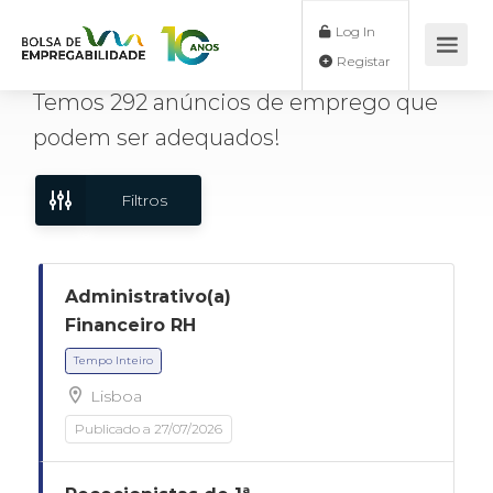
Log In
Registar
Temos
292
anúncios de emprego
que
podem ser adequados!
Filtros
Administrativo(a)
Financeiro RH
Lisboa
Tempo Inteiro
Publicado a 27/07/2026