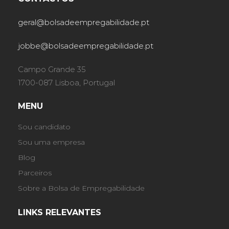
geral@bolsadeempregabilidade.pt
jobbe@bolsadeempregabilidade.pt
Campo Grande 35
1700-087 Lisboa, Portugal
MENU
Sou candidato
Sou uma empresa
Blog
Parceiros
Sobre a Bolsa de Empregabilidade
LINKS RELEVANTES