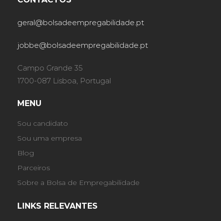
geral@bolsadeempregabilidade.pt
jobbe@bolsadeempregabilidade.pt
Campo Grande 35
1700-087 Lisboa, Portugal
MENU
Sou candidato
Sou uma empresa
Blog
Parceiros
Sobre a Bolsa de Empregabilidade
LINKS RELEVANTES