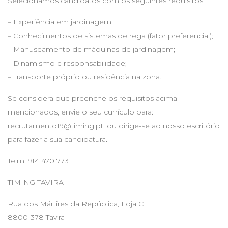
Selecionamos candidatos com os seguintes requisitos:
– Experiência em jardinagem;
– Conhecimentos de sistemas de rega (fator preferencial);
– Manuseamento de máquinas de jardinagem;
– Dinamismo e responsabilidade;
– Transporte próprio ou residência na zona.
Se considera que preenche os requisitos acima
mencionados, envie o seu currículo para:
recrutamento19@timing.pt
, ou dirige-se ao nosso escritório
para fazer a sua candidatura.
Telm: 914 470 773
TIMING TAVIRA
Rua dos Mártires da República, Loja C
8800-378 Tavira