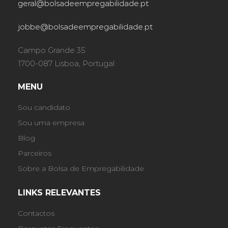
geral@bolsadeempregabilidade.pt
jobbe@bolsadeempregabilidade.pt
Campo Grande 35
1700-087 Lisboa, Portugal
MENU
Sou candidato
Sou uma empresa
Blog
Parceiros
Sobre a Bolsa de Empregabilidade
LINKS RELEVANTES
Contactos