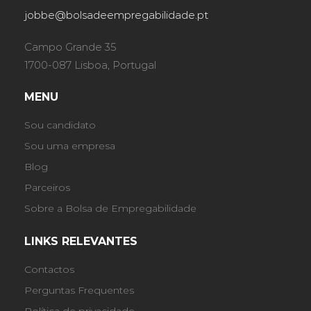
jobbe@bolsadeempregabilidade.pt
Campo Grande 35
1700-087 Lisboa, Portugal
MENU
Sou candidato
Sou uma empresa
Blog
Parceiros
Sobre a Bolsa de Empregabilidade
LINKS RELEVANTES
Contactos
Perguntas Frequentes
Política de privacidade