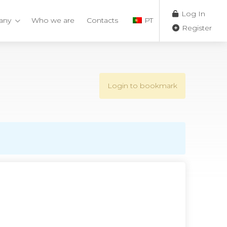
Log In
any
Who we are
Contacts
PT
Register
Login to bookmark