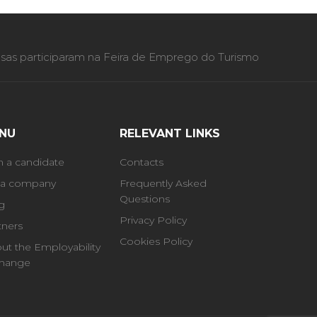
as participaram na Feira de Emprego do Turismo
NU
RELEVANT LINKS
m a candidate
Contacts
 a company
Frequently Asked
Questions
g
Privacy Policy
tners
Cookies Policy
ut the Employability
hange