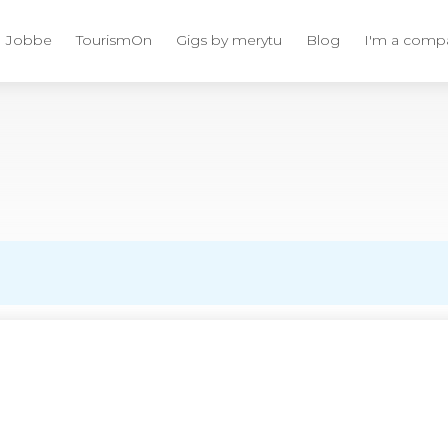
Jobbe
TourismOn
Gigs by merytu
Blog
I'm a comp