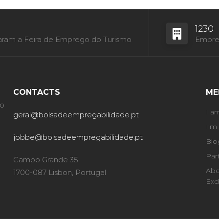
1230
aram a Feira de Emprego do Turismo
Empres
CONTACTS
ME
ão
I a
geral@bolsadeempregabilidade.pt
I'm
jobbe@bolsadeempregabilidade.pt
Blo
Par
Campo Grande 35
Abo
1700-087 Lisbon, Portugal
Exc