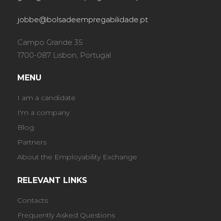
jobbe@bolsadeempregabilidade.pt
Campo Grande 35
1700-087 Lisbon, Portugal
MENU
I am a candidate
I'm a company
Blog
Partners
About the Employability Exchange
RELEVANT LINKS
Contacts
Frequently Asked Questions