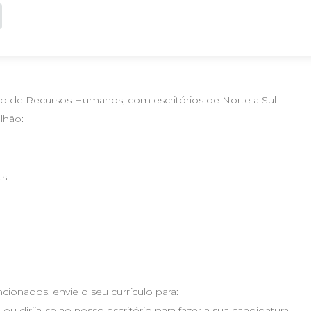
o de Recursos Humanos, com escritórios de Norte a Sul
lhão:
s:
ionados, envie o seu currículo para:
 ou dirija-se ao nosso escritório para fazer a sua candidatura.