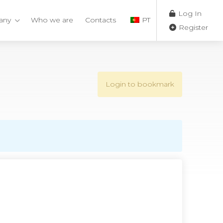
Log In
any
Who we are
Contacts
PT
Register
Login to bookmark