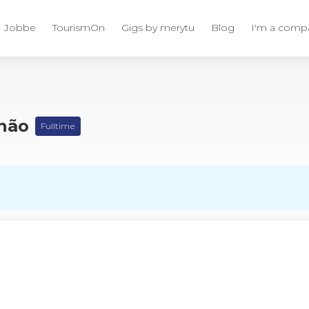
Jobbe
TourismOn
Gigs by merytu
Blog
I'm a comp
lhão
Fulltime