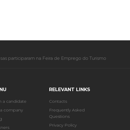
as participaram na Feira de Emprego do Turismo
NU
RELEVANT LINKS
m a candidate
Contacts
 a company
Frequently Asked
Questions
g
Privacy Policy
tners