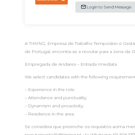
Login to Send Message
A TIMING, Empresa de Trabalho Temporário e Gestã
de Portugal, encontra-se a recrutar para a zona de O
Empregada de Andares – Entrada Imediata
We select candidates with the following requirement
– Experience in the role;
– Attendance and punctuality;
– Dynamism and proactivity;
– Residence in the area.
Se considera que preenche os requisitos acima menc
recrutamento19@timing.pt
, via Whatsapp 911 506 537