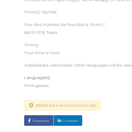
TIMING TAVIRA
Rua dos Mártires da República, Store C
8800-378 Tavira
Timing
Your time is now!
Habilidades valorizadas: other languages will be val
Language(s):
Portuguese
Alertar para anúncios como este
Facebook
LinkedIn