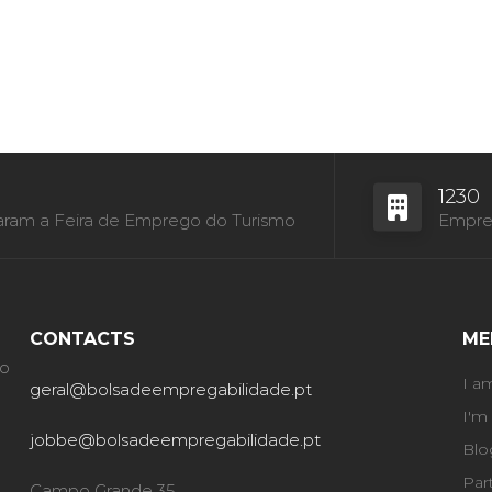
1230
aram a Feira de Emprego do Turismo
Empres
CONTACTS
ME
ão
I a
geral@bolsadeempregabilidade.pt
I'm
jobbe@bolsadeempregabilidade.pt
Blo
Par
Campo Grande 35