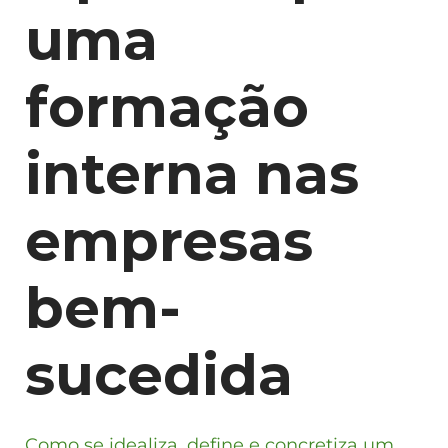
uma
formação
interna nas
empresas
bem-
sucedida
Como se idealiza, define e concretiza um