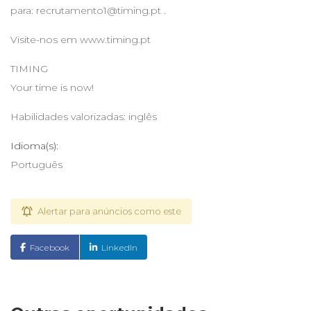
para:
recrutamento1@timing.pt
.
Visite-nos em www.timing.pt
TIMING
Your time is now!
Habilidades valorizadas: inglês
Idioma(s):
Português
Alertar para anúncios como este
Facebook
LinkedIn