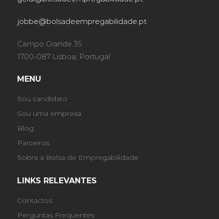
jobbe@bolsadeempregabilidade.pt
Campo Grande 35
1700-087 Lisboa, Portugal
MENU
Sou candidato
Sou uma empresa
Blog
Parceiros
Sobre a Bolsa de Empregabilidade
LINKS RELEVANTES
Contactos
Perguntas Frequentes