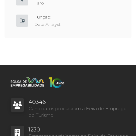
Faro
Função:
Data Analyst
40346
Candidatos procuraram a Feira de Emprego
do Turismo
1230