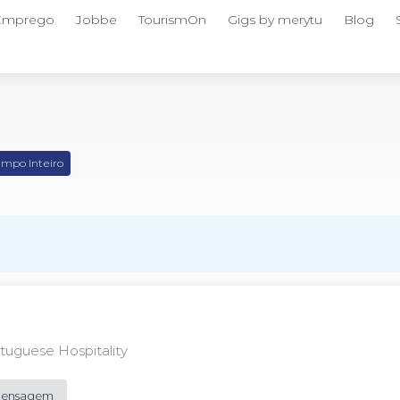
 Emprego
Jobbe
TourismOn
Gigs by merytu
Blog
mpo Inteiro
uguese Hospitality
 Mensagem