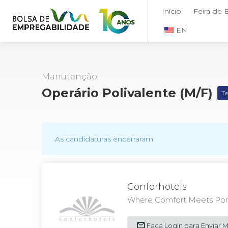
Início
Feira de
EN
Manutenção
Operário Polivalente (m/f)
Te
As candidaturas encerraram.
Conforhoteis
Where Comfort Meets Port
Faça Login para Enviar