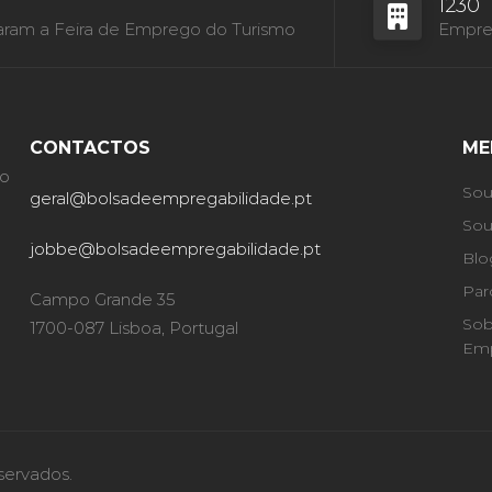
1230
aram a Feira de Emprego do Turismo
Empres
CONTACTOS
ME
ão
Sou
geral@bolsadeempregabilidade.pt
Sou
jobbe@bolsadeempregabilidade.pt
Blo
Par
Campo Grande 35
Sob
1700-087 Lisboa, Portugal
Emp
servados.