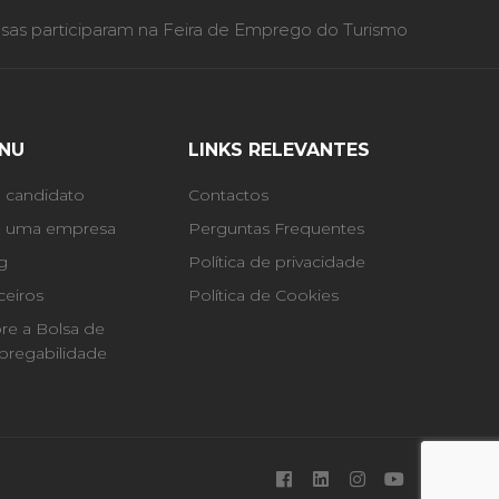
as participaram na Feira de Emprego do Turismo
NU
LINKS RELEVANTES
 candidato
Contactos
 uma empresa
Perguntas Frequentes
g
Política de privacidade
ceiros
Política de Cookies
re a Bolsa de
regabilidade