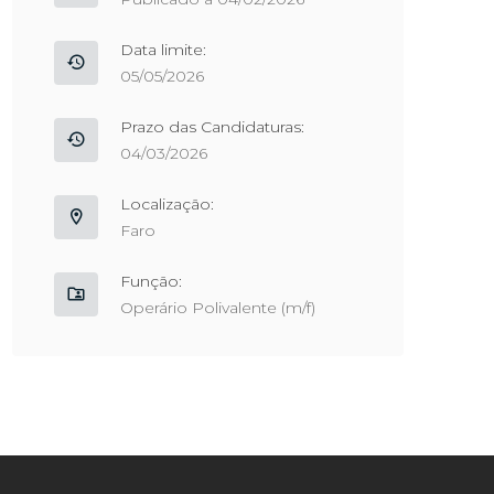
Data limite:
05/05/2026
Prazo das Candidaturas:
04/03/2026
Localização:
Faro
Função:
Operário Polivalente (m/f)