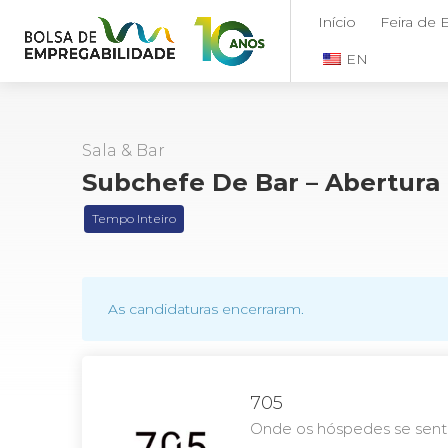
Início
Feira de
EN
Sala & Bar
Subchefe De Bar – Abertura 
Tempo Inteiro
As candidaturas encerraram.
705
Onde os hóspedes se sen