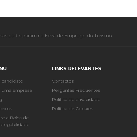
as participaram na Feira de Emprego do Turismo
NU
LINKS RELEVANTES
 candidato
Contactos
 uma empresa
Perguntas Frequentes
g
Política de privacidade
ceiros
Política de Cookies
re a Bolsa de
regabilidade