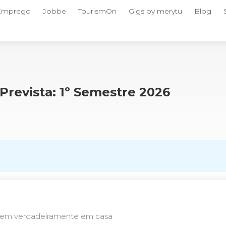
 Emprego
Jobbe
TourismOn
Gigs by merytu
Blog
Prevista: 1º Semestre 2026
tem verdadeiramente em casa