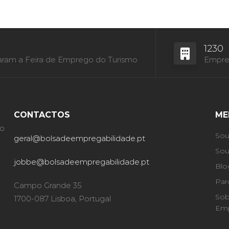
1230
aram a Feira de Emprego do Turismo
Empres
CONTACTOS
ME
ão
Sou
geral@bolsadeempregabilidade.pt
Sou
jobbe@bolsadeempregabilidade.pt
Blo
Par
Campo Grande 35
Sob
1700-087 Lisboa, Portugal
Emp