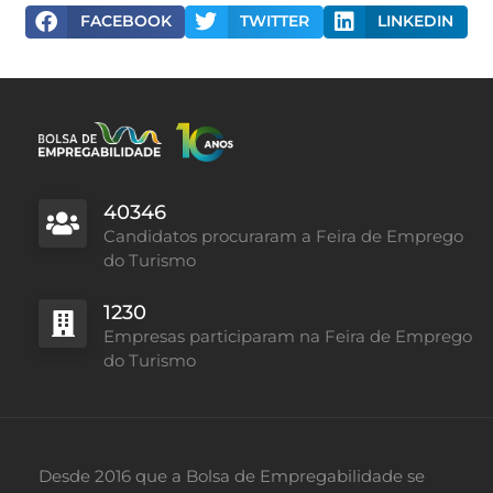
FACEBOOK
TWITTER
LINKEDIN
40346
Candidatos procuraram a Feira de Emprego
do Turismo
1230
Empresas participaram na Feira de Emprego
do Turismo
Desde 2016 que a Bolsa de Empregabilidade se