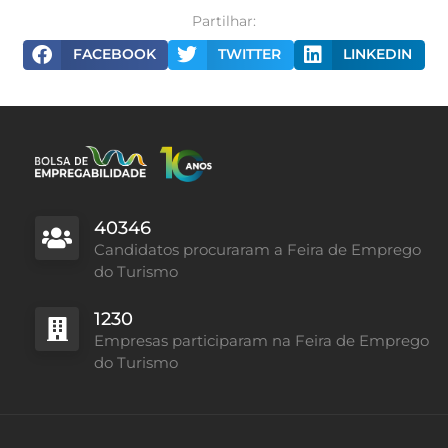
Partilhar:
FACEBOOK
TWITTER
LINKEDIN
40346
Candidatos procuraram a Feira de Emprego
do Turismo
1230
Empresas participaram na Feira de Emprego
do Turismo