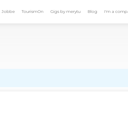
Jobbe
TourismOn
Gigs by merytu
Blog
I'm a comp