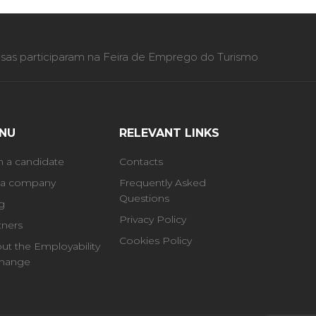
as participaram na Feira de Emprego do Turismo
NU
RELEVANT LINKS
m a candidate
Contacts
 a company
Frequently Asked
Questions
g
Privacy Policy
tners
Cookies Policy
ut the Employability
hange