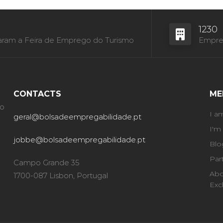
1230
aram a Feira de Emprego do Turismo
Empres
CONTACTS
ME
ão
I a
geral@bolsadeempregabilidade.pt
I'm
jobbe@bolsadeempregabilidade.pt
Blo
Par
Campo Grande 35
Abo
1700-087 Lisbon, Portugal
Exc