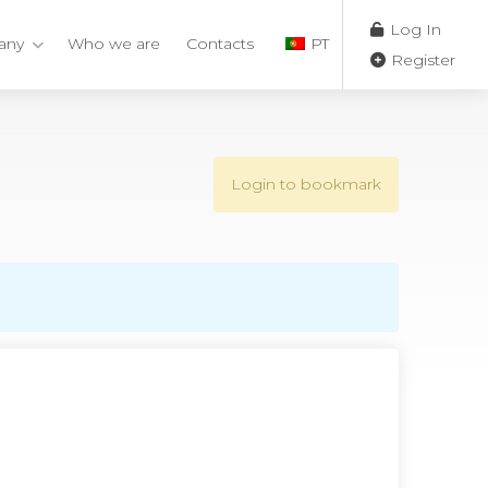
Log In
any
Who we are
Contacts
PT
Register
Login to bookmark